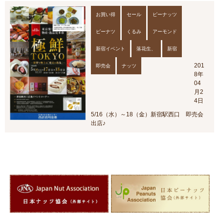
お買い得
セール
ピーナッツ
ピーナツ
くるみ
アーモンド
新宿イベント
落花生、
新宿
201
即売会
ナッツ
8年
04
月2
4日
5/16（水）～18（金）新宿駅西口 即売会
出店♪