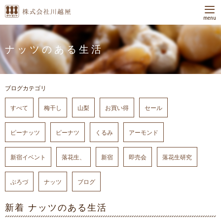
menu
ナッツのある生活
ブログカテゴリ
すべて
梅干し
山梨
お買い得
セール
ピーナッツ
ピーナツ
くるみ
アーモンド
新宿イベント
落花生、
新宿
即売会
落花生研究
ぶろづ
ナッツ
ブログ
新着 ナッツのある生活